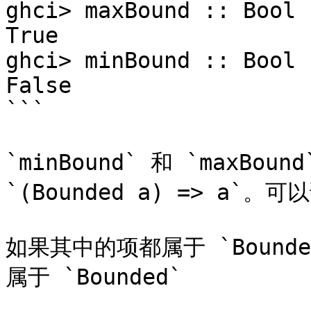
ghci> maxBound :: Bool  
True  

ghci> minBound :: Bool  
False

```

`minBound` 和 `maxB
`(Bounded a) => a`
如果其中的项都属于 `Bounded
属于 `Bounded`
