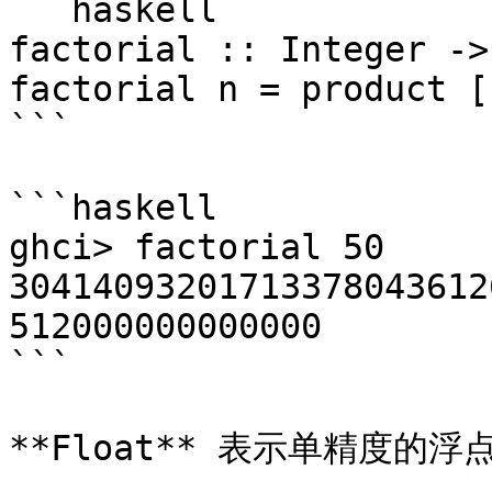
```haskell

factorial :: Integer ->
factorial n = product [
```

```haskell

ghci> factorial 50  

30414093201713378043612
512000000000000

```

**Float** 表示单精度的浮点