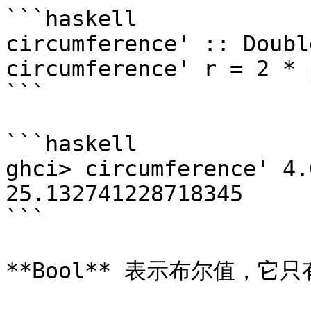
```haskell

circumference' :: Doubl
circumference' r = 2 * 
```

```haskell

ghci> circumference' 4.0
25.132741228718345

```

**Bool** 表示布尔值，它只有