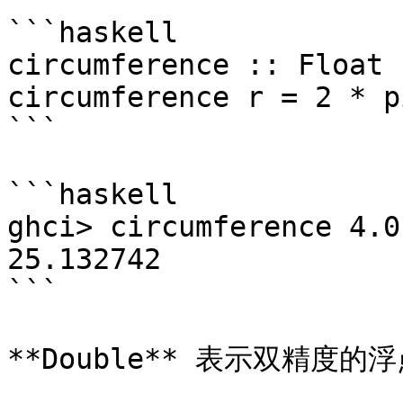
```haskell

circumference :: Float 
circumference r = 2 * p
```

```haskell

ghci> circumference 4.0 
25.132742

```

**Double** 表示双精度的浮