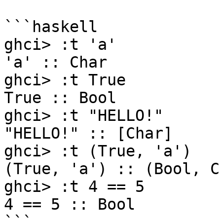
```haskell

ghci> :t 'a'  

'a' :: Char  

ghci> :t True  

True :: Bool  

ghci> :t "HELLO!"  

"HELLO!" :: [Char]  

ghci> :t (True, 'a')  

(True, 'a') :: (Bool, C
ghci> :t 4 == 5  

4 == 5 :: Bool
