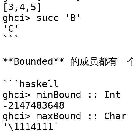
[3,4,5]  

ghci> succ 'B'  

'C'

```

**Bounded** 的成员都有
```haskell

ghci> minBound :: Int  

-2147483648  

ghci> maxBound :: Char  
'\1114111'  
