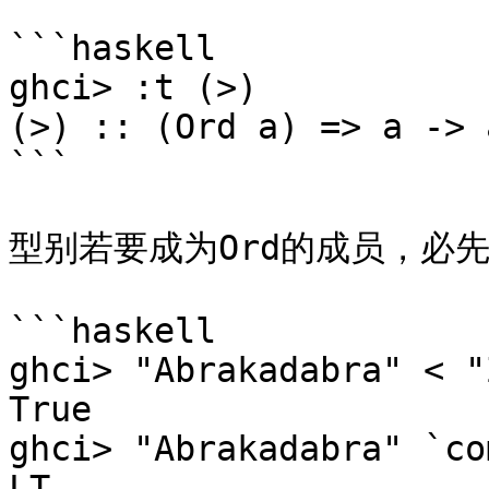
```haskell

ghci> :t (>)  

(>) :: (Ord a) => a -> 
```

型别若要成为Ord的成员，必先
```haskell

ghci> "Abrakadabra" < "
True  

ghci> "Abrakadabra" `co
LT  
