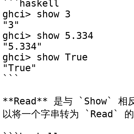
```haskell

ghci> show 3  

"3"  

ghci> show 5.334  

"5.334"  

ghci> show True  

"True"

```

**Read** 是与 `Show` 相
以将一个字串转为 `Read` 