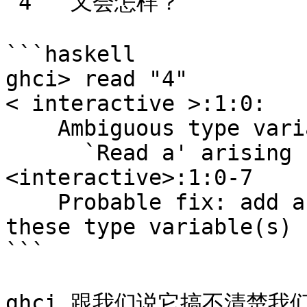
"4"` 又会怎样？

```haskell

ghci> read "4"  

< interactive >:1:0:  

    Ambiguous type variable `a' in the constraint:  

      `Read a' arising from a use of `read' at 
<interactive>:1:0-7  

    Probable fix: add a type signature that fixes 
these type variable(s)

```

ghci 跟我们说它搞不清楚我