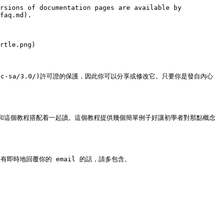
rsions of documentation pages are available by 
faq.md).

rtle.png)

censes/by-nc-sa/3.0/)許可證的保護，因此你可以分享或修改它。只要你是發自內心
了。我覺得它可以和這個教程搭配着一起讀。這個教程提供幾個簡單例子好讓初學者對那點概念
我沒有即時地回覆你的 email 的話，請多包含。
