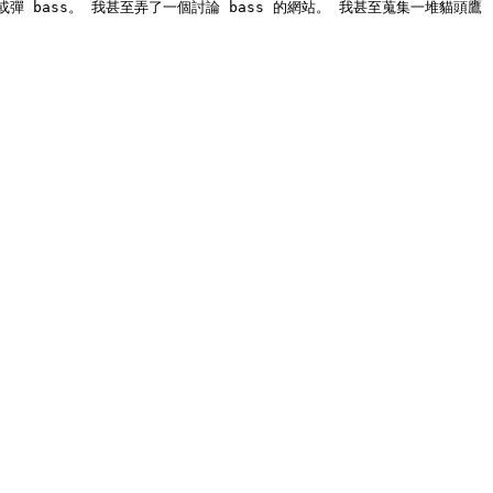
或彈 bass。 我甚至弄了一個討論 bass 的網站。 我甚至蒐集一堆貓頭鷹