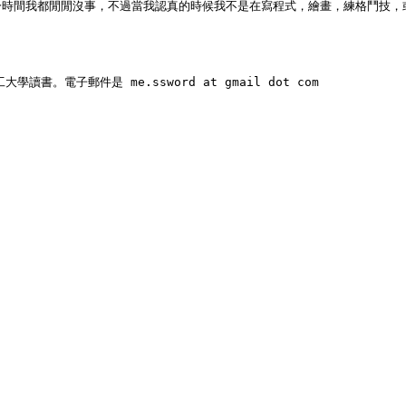
a。 大部分時間我都閒閒沒事，不過當我認真的時候我不是在寫程式，繪畫，練格鬥技，
大學讀書。電子郵件是 me.ssword at gmail dot com
