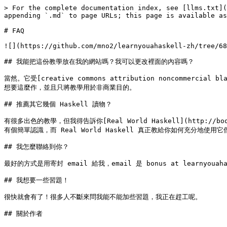
> For the complete documentation index, see [llms.txt](
appending `.md` to page URLs; this page is available as
# FAQ

![](https://github.com/mno2/learnyouahaskell-zh/tree/68
## 我能把這份教學放在我的網站嗎？我可以更改裡面的內容嗎？

當然。它受[creative commons attribution noncommercial
想要這麼作，並且只將教學用於非商業目的。

## 推薦其它幾個 Haskell 讀物？

有很多出色的教學，但我得告訴你[Real World Haskell](http:
有個簡單認識，而 Real World Haskell 真正教給你如何充分地使用它們
## 我怎麼聯絡到你？

最好的方式是用寄封 email 給我，email 是 bonus at learny
## 我想要一些習題！

很快就會有了！很多人不斷來問我能不能加些習題，我正在趕工呢。

## 關於作者
