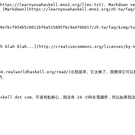
https://learnyouahaskell.mno2.org/llms.txt). Markdown ve
 [Markdown](https://learnyouahaskell.mno2.org/zh-tw/faq/
9e7bcf954b5c0011bf6a515895f6c9a4706017/zh-tw/faq/$img/tu
 blah blah blah...](http://creativecommons.org/li
//book.realworldhaskell.org/read/)出類拔萃。它太棒
。

ouahaskell dot com。不過有點耐心，我沒有 24 小時在電腦旁，所以如果